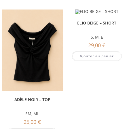
ELIO BEIGE – SHORT
S
,
M
,
L
29,00
€
Ajouter au panier
ADÈLE NOIR – TOP
SM
,
ML
25,00
€