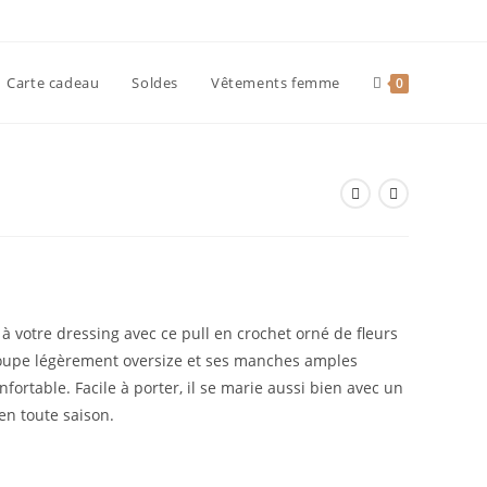
Carte cadeau
Soldes
Vêtements femme
0
 votre dressing avec ce pull en crochet orné de fleurs
a coupe légèrement oversize et ses manches amples
fortable. Facile à porter, il se marie aussi bien avec un
en toute saison.